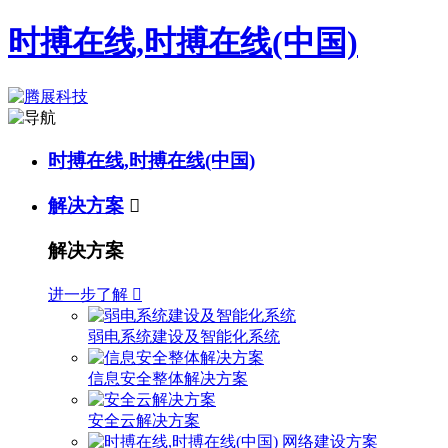
时搏在线,时搏在线(中国)
时搏在线,时搏在线(中国)
解决方案

解决方案
进一步了解

弱电系统建设及智能化系统
信息安全整体解决方案
安全云解决方案