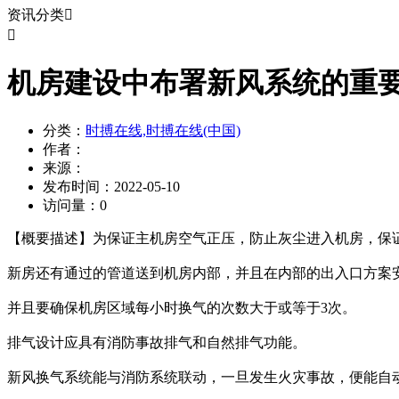
资讯分类


机房建设中布署新风系统的重
分类：
时搏在线,时搏在线(中国)
作者：
来源：
发布时间：
2022-05-10
访问量：
0
【概要描述】
为保证主机房空气正压，防止灰尘进入机房，保
新房还有通过的管道送到机房内部，并且在内部的出入口方案
并且要确保机房区域每小时换气的次数大于或等于3次。
排气设计应具有消防事故排气和自然排气功能。
新风换气系统能与消防系统联动，一旦发生火灾事故，便能自