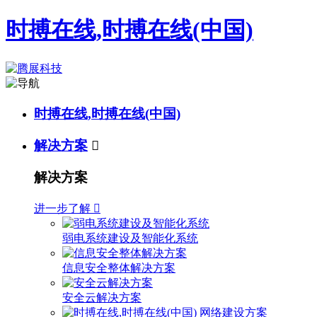
时搏在线,时搏在线(中国)
时搏在线,时搏在线(中国)
解决方案

解决方案
进一步了解

弱电系统建设及智能化系统
信息安全整体解决方案
安全云解决方案