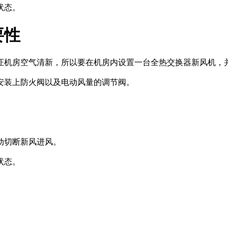
状态。
要性
证机房空气清新，所以要在机房内设置一台全热交换器新风机，
安装上防火阀以及电动风量的调节阀。
动切断新风进风。
状态。