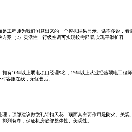
面是工程师为我们测算出来的一个模拟结果显示。话不多说，看
方案（2）灵活性：行级空调可实现按需部署,实现平滑扩容
拥有10年以上弱电项目经理9名，15年以上从业经验弱电工程
4小时客服在线，无忧售后。
处理，顶部建议做微孔铝扣天花，顶面其主要作用是防火、美观
，排列有序，保证机房底部整体性、美观性。