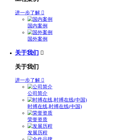
进一步了解

国内案例
国外案例
关于我们

关于我们
进一步了解

公司简介
时搏在线,时搏在线(中国)
荣誉资质
发展历程