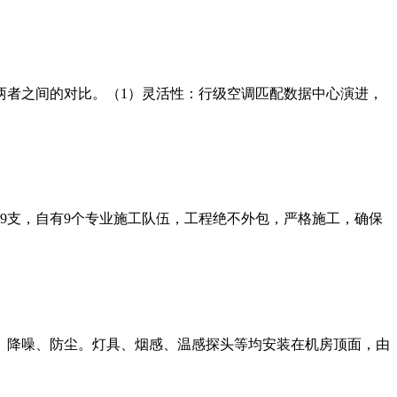
两者之间的对比。（1）灵活性：行级空调匹配数据中心演进，
师9支，自有9个专业施工队伍，工程绝不外包，严格施工，确保
、降噪、防尘。灯具、烟感、温感探头等均安装在机房顶面，由